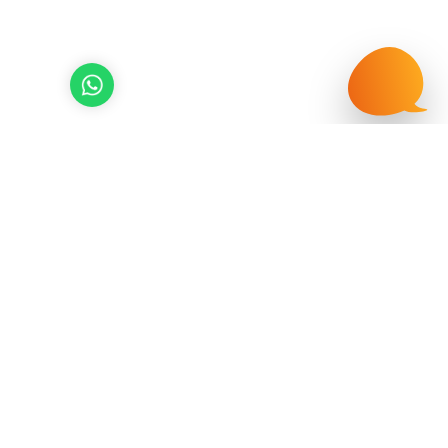
werbeagentur netzpepper
Wernsdorfer Str. 1
59955 Winterberg
info@netzpepper.de
T +49 2981 928758-0
F +49 2981 928758-8