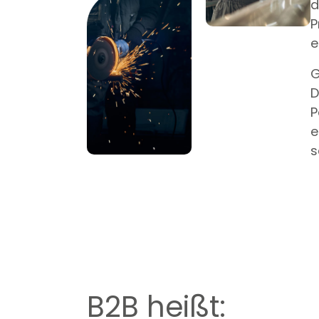
d
P
e
G
D
P
e
s
B2B heißt: