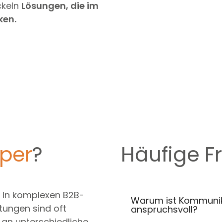
ckeln
Lösungen, die im
ken.
per
?
Häufige F
 in komplexen B2B-
Warum ist Kommunik
tungen sind oft
anspruchsvoll?
 an unterschiedliche